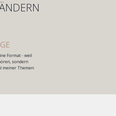
RÄNDERN
ÄGE
ine Format - weil
hören, sondern
hl meiner Themen: