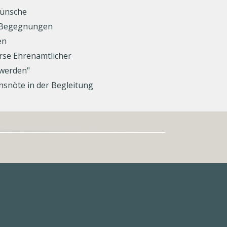
wünsche
en Begegnungen
en
rse Ehrenamtlicher
 werden"
snöte in der Begleitung